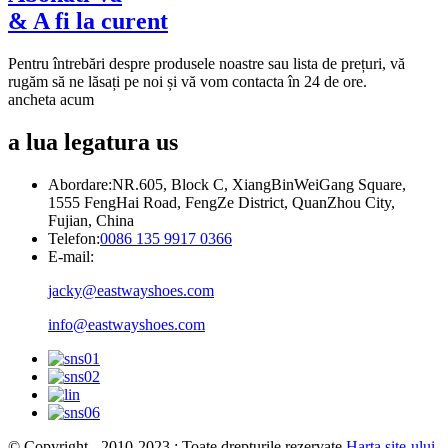
& A fi la curent
Pentru întrebări despre produsele noastre sau lista de prețuri, vă
rugăm să ne lăsați pe noi și vă vom contacta în 24 de ore.
ancheta acum
a lua legatura
us
Abordare:
NR.605, Block C, XiangBinWeiGang Square,
1555 FengHai Road, FengZe District, QuanZhou City,
Fujian, China
Telefon:
0086 135 9917 0366
E-mail:
jacky@eastwayshoes.com
info@eastwayshoes.com
© Copyright - 2010-2023 : Toate drepturile rezervate.
Harta site-ului