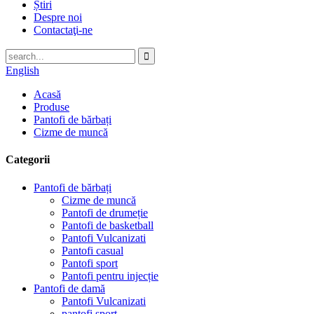
Știri
Despre noi
Contactaţi-ne
English
Acasă
Produse
Pantofi de bărbați
Cizme de muncă
Categorii
Pantofi de bărbați
Cizme de muncă
Pantofi de drumeție
Pantofi de basketball
Pantofi Vulcanizati
Pantofi casual
Pantofi sport
Pantofi pentru injecție
Pantofi de damă
Pantofi Vulcanizati
pantofi sport