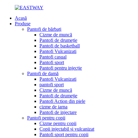
Acasă
Produse
Pantofi de bărbați
Cizme de muncă
Pantofi de drumeție
Pantofi de basketball
Pantofi Vulcanizati
Pantofi casual
Pantofi sport
Pantofi pentru injecție
Pantofi de damă
Pantofi Vulcanizati
pantofi sport
Cizme de muncă
Pantofi de drumeție
Pantofi Action din piele
cizme de iarna
Pantofi de injectare
Pantofi pentru copii
Cizme pentru copii
Copii injectabil și vulcanizat
Pantofi sport pentru copii