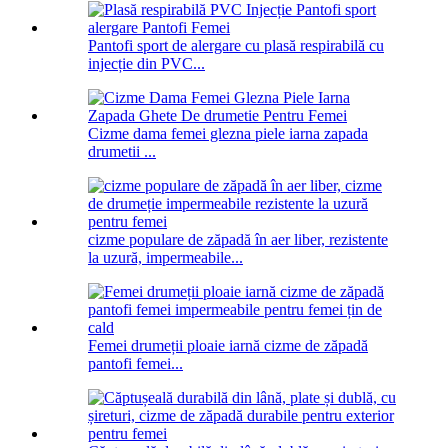
Pantofi sport de alergare cu plasă respirabilă cu
injecție din PVC...
Cizme dama femei glezna piele iarna zapada
drumetii ...
cizme populare de zăpadă în aer liber, rezistente
la uzură, impermeabile...
Femei drumeții ploaie iarnă cizme de zăpadă
pantofi femei...