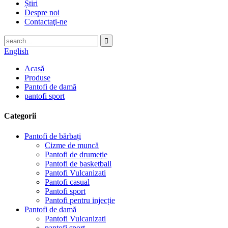
Știri
Despre noi
Contactaţi-ne
English
Acasă
Produse
Pantofi de damă
pantofi sport
Categorii
Pantofi de bărbați
Cizme de muncă
Pantofi de drumeție
Pantofi de basketball
Pantofi Vulcanizati
Pantofi casual
Pantofi sport
Pantofi pentru injecție
Pantofi de damă
Pantofi Vulcanizati
pantofi sport