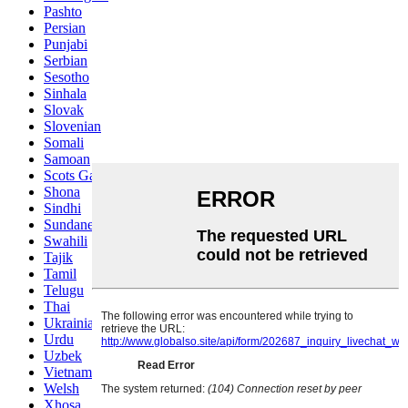
Pashto
Persian
Punjabi
Serbian
Sesotho
Sinhala
Slovak
Slovenian
Somali
Samoan
Scots Gaelic
Shona
Sindhi
Sundanese
Swahili
Tajik
Tamil
Telugu
Thai
Ukrainian
Urdu
Uzbek
Vietnamese
Welsh
Xhosa