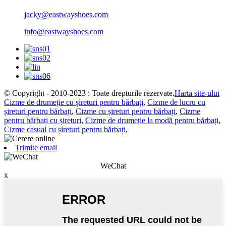
jacky@eastwayshoes.com
info@eastwayshoes.com
© Copyright - 2010-2023 : Toate drepturile rezervate.
Harta site-ului
Cizme de drumeție cu șireturi pentru bărbați
,
Cizme de lucru cu
șireturi pentru bărbați
,
Cizme cu șireturi pentru bărbați
,
Cizme
pentru bărbați cu șireturi
,
Cizme de drumeție la modă pentru bărbați
,
Cizme casual cu șireturi pentru bărbați
,
Trimite email
WeChat
x