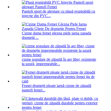
Pantofi sport de alergare cu plasă respirabilă cu
injecție din PVC...
Cizme dama femei glezna piele iarna zapada
drumetii ...
cizme populare de zăpadă în aer liber, rezistente
la uzură, impermeabile...
Femei drumeții ploaie iarnă cizme de zăpadă
pantofi femei...