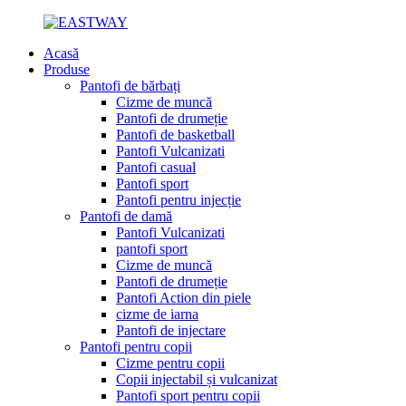
Acasă
Produse
Pantofi de bărbați
Cizme de muncă
Pantofi de drumeție
Pantofi de basketball
Pantofi Vulcanizati
Pantofi casual
Pantofi sport
Pantofi pentru injecție
Pantofi de damă
Pantofi Vulcanizati
pantofi sport
Cizme de muncă
Pantofi de drumeție
Pantofi Action din piele
cizme de iarna
Pantofi de injectare
Pantofi pentru copii
Cizme pentru copii
Copii injectabil și vulcanizat
Pantofi sport pentru copii