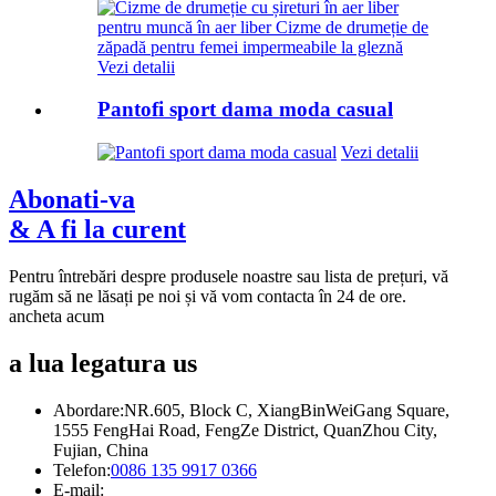
Vezi detalii
Pantofi sport dama moda casual
Vezi detalii
Abonati-va
& A fi la curent
Pentru întrebări despre produsele noastre sau lista de prețuri, vă
rugăm să ne lăsați pe noi și vă vom contacta în 24 de ore.
ancheta acum
a lua legatura
us
Abordare:
NR.605, Block C, XiangBinWeiGang Square,
1555 FengHai Road, FengZe District, QuanZhou City,
Fujian, China
Telefon:
0086 135 9917 0366
E-mail: